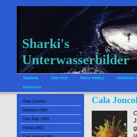
Sharki's
Unterwasserbilder
Startseite
Über mich
Meine Hobbys
Heimische 
Impressum
Cala Jonco
Gran Canaria
Malaysia 2000
C
Dom.Rep. 2001
J
g
Florida 2001
u
Cala Joncols 2001