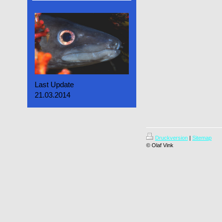
Last Update
21.03.2014
Druckversion
|
Sitemap
© Olaf Vink