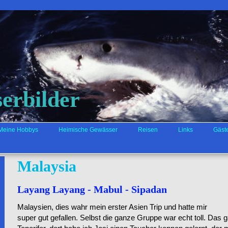
erbilder
Meine Hobbys
Heimische Gewässer
Reisen
Links
Gäst
Malaysia
Layang Layang - Mabul - Sipadan
Malaysien, dies wahr mein erster Asien Trip und hatte mir
super gut gefallen. Selbst die ganze Gruppe war echt toll. Das