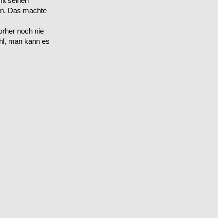
mit seinen
n. Das machte
orher noch nie
hl, man kann es