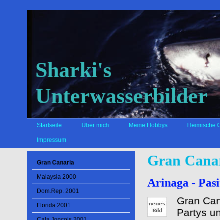
Sharki's
Unterwasserbilder
Startseite
Über mich
Meine Hobbys
Heimische 
Impressum
Gran Cana
Gran Canaria
Malaysia 2000
Arinaga - Pas
Dom.Rep. 2001
Gran Cana
Florida 2001
Partys u
Cala Joncols 2001