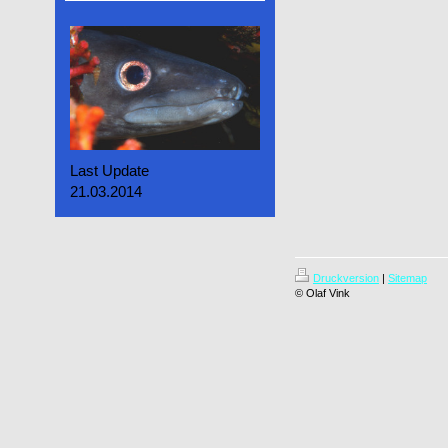
Last Update
21.03.2014
Druckversion
|
Sitemap
© Olaf Vink